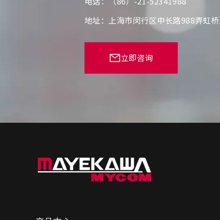
电话：（86）-21-52341988
地址：上海市闵行区申长路988弄虹桥
立即咨询