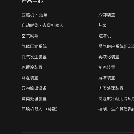
产品中心
压缩机• 油泵
冷却装置
自动脱骨·去骨机器人
热泵
空气风幕
速冻机
气体压缩系统
燃气供应系统(FGSS/
氮气发生装置
再液化装置
冰蓄冷装置
制冰装置
除湿装置
解冻装置
异物检出设备
肉类处理装置
禽类处理装置
高湿度冷藏用冷风
码垛机器人 （装载）
控制、生产管理系