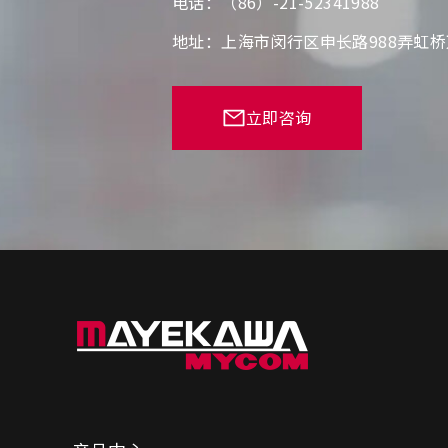
电话：（86）-21-52341988
地址：上海市闵行区申长路988弄虹桥
立即咨询