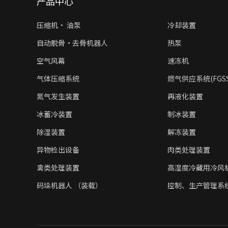
产品中心
压缩机• 油泵
冷却装置
自动脱骨·去骨机器人
热泵
空气风幕
速冻机
气体压缩系统
燃气供应系统(FGSS/
氮气发生装置
再液化装置
冰蓄冷装置
制冰装置
除湿装置
解冻装置
异物检出设备
肉类处理装置
禽类处理装置
高湿度冷藏用冷风
码垛机器人 （装载）
控制、生产管理系