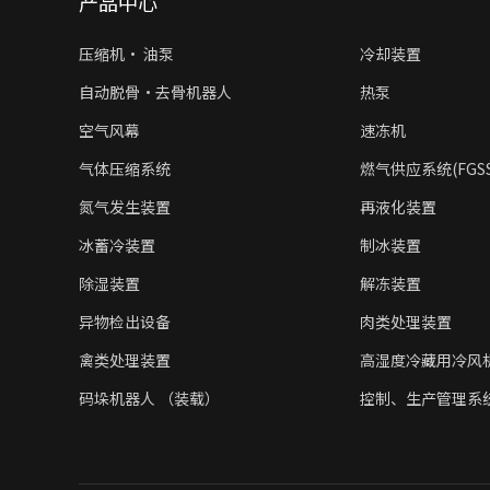
产品中心
压缩机• 油泵
冷却装置
自动脱骨·去骨机器人
热泵
空气风幕
速冻机
气体压缩系统
燃气供应系统(FGSS/
氮气发生装置
再液化装置
冰蓄冷装置
制冰装置
除湿装置
解冻装置
异物检出设备
肉类处理装置
禽类处理装置
高湿度冷藏用冷风
码垛机器人 （装载）
控制、生产管理系