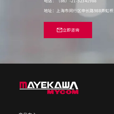
电话：（86）-21-52341988
地址：上海市闵行区申长路988弄虹桥
立即咨询