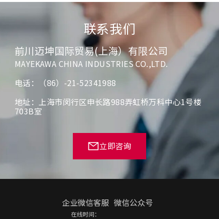
联系我们
前川迈坤国际贸易(上海）有限公司
MAYEKAWA CHINA INDUSTRIES CO.,LTD.
电话：（86）-21-52341988
地址：上海市闵行区申长路988弄虹桥万科中心1号楼
703B室
立即咨询
企业微信客服
微信公众号
在线时间：