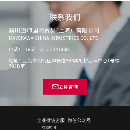
联系我们
前川迈坤国际贸易(上海）有限公司
MAYEKAWA CHINA INDUSTRIES CO.,LTD.
电话：（86）-21-52341988
地址：上海市闵行区申长路988弄虹桥万科中心1号楼
703B室
立即咨询
企业微信客服
微信公众号
在线时间：