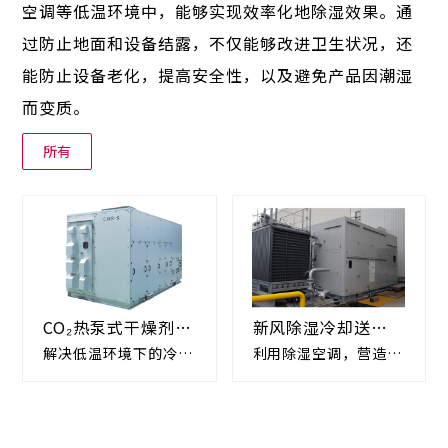
空调等低温环境中，能够实现效率化地除湿效果。通
过防止地面和设备结露，不仅能够改进卫生状况，还
能防止设备老化，提高安全性，以及避免产品因潮湿
而变质。
所有
CO₂热泵式干燥剂除
新风除湿冷却送风
湿机 chris
机组 Mayekawa
解决低温环境下的冷凝
利用除湿空调，营造舒
Dehumer 2G
结露困扰
适的大空间环境